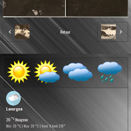
Retour
Lavergne
°C
20
Nuageux
Min: 20 °C | Max: 20 °C | Vent: 8 kmh 218°