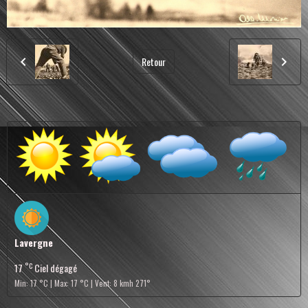
Retour
Lavergne
°C
17
Ciel dégagé
Min: 17 °C | Max: 17 °C | Vent: 8 kmh 271°